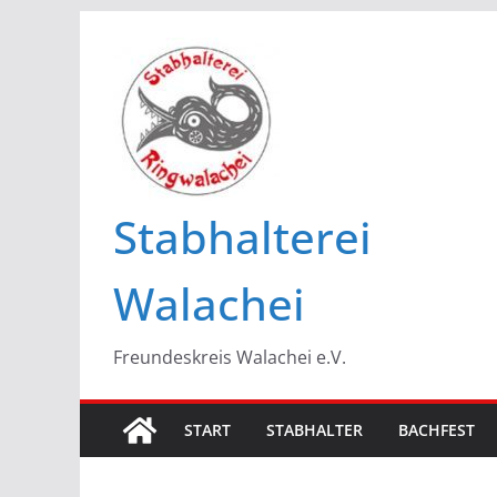
Zum
Inhalt
springen
Stabhalterei
Walachei
Freundeskreis Walachei e.V.
START
STABHALTER
BACHFEST